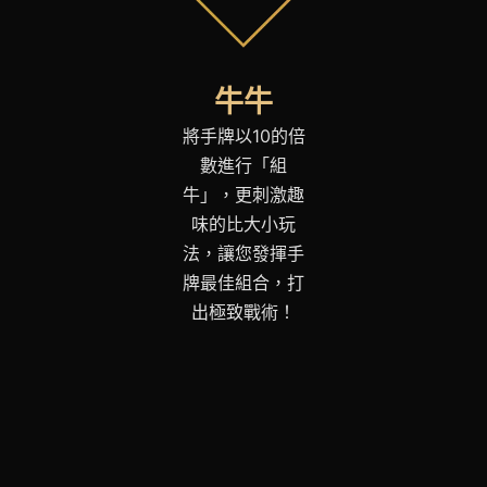
牛牛
將手牌以10的倍
數進行「組
牛」，更刺激趣
味的比大小玩
法，讓您發揮手
牌最佳組合，打
出極致戰術！