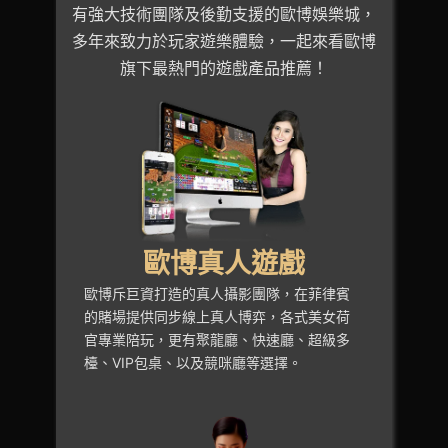
有強大技術團隊及後勤支援的歐博娛樂城，
多年來致力於玩家遊樂體驗，一起來看歐博
旗下最熱門的遊戲產品推薦！
歐博真人遊戲
歐博斥巨資打造的真人攝影團隊，在菲律賓
的賭場提供同步線上真人博弈，各式美女荷
官專業陪玩，更有聚龍廳、快速廳、超級多
檯、VIP包桌、以及競咪廳等選擇。