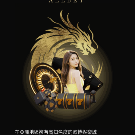
ALLBET
在亞洲地區擁有高知名度的歐博娛樂城